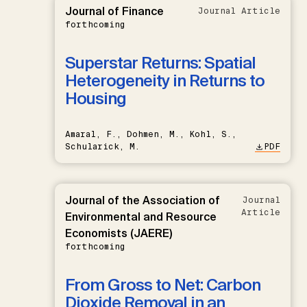
Journal of Finance
Journal Article
forthcoming
Superstar Returns: Spatial
Heterogeneity in Returns to
Housing
Amaral, F., Dohmen, M., Kohl, S.,
Schularick, M.
PDF
Journal of the Association of
Journal
Article
Environmental and Resource
Economists (JAERE)
forthcoming
From Gross to Net: Carbon
Dioxide Removal in an