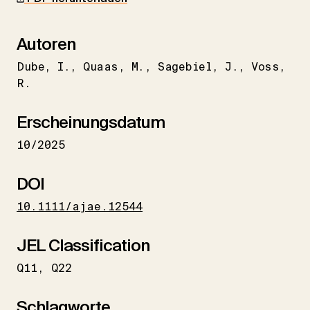
Autoren
Dube
I.
Quaas
M.
Sagebiel
J.
Voss
R.
Erscheinungsdatum
10/2025
DOI
10.1111/ajae.12544
JEL Classification
Q11
Q22
Schlagworte