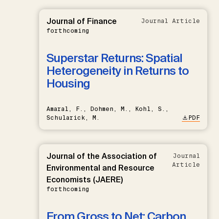
Journal of Finance
Journal Article
forthcoming
Superstar Returns: Spatial
Heterogeneity in Returns to
Housing
Amaral, F., Dohmen, M., Kohl, S.,
Schularick, M.
PDF
Journal of the Association of
Journal
Article
Environmental and Resource
Economists (JAERE)
forthcoming
From Gross to Net: Carbon