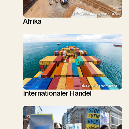
© Prabuddha / Adobe Stock
Afrika
© Fotolia | donvictori0
Internationaler Handel